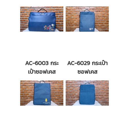
AC-6003 กระ
AC-6029 กระเป๋า
เป๋าซอฟเคส
ซอฟเคส