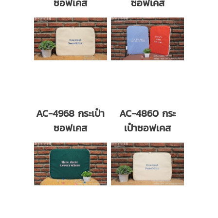
ซอฟเคส
ซอฟเคส
AC-4968 กระเป๋า
AC-4860 กระ
ซอฟเคส
เป๋าซอฟเคส